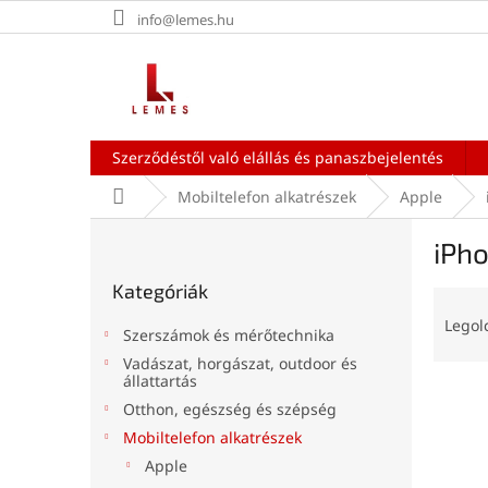
Ugrás
info@lemes.hu
a
fő
tartalomhoz
Szerződéstől való elállás és panaszbejelentés
Kezdőlap
Mobiltelefon alkatrészek
Apple
O
iPho
l
Kategóriák
d
Kategóriák
átugrása
T
a
e
l
Legol
Szerszámok és mérőtechnika
r
s
Vadászat, horgászat, outdoor és
m
ó
állattartás
T
é
p
Otthon, egészség és szépség
e
k
a
Mobiltelefon alkatrészek
r
e
n
m
k
Apple
e