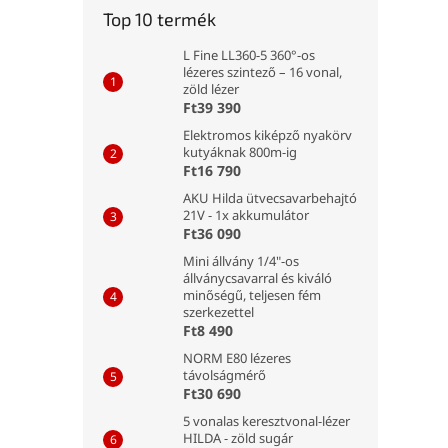
Top 10 termék
L Fine LL360-5 360°-os
lézeres szintező – 16 vonal,
zöld lézer
Ft39 390
Elektromos kiképző nyakörv
kutyáknak 800m-ig
Ft16 790
AKU Hilda ütvecsavarbehajtó
21V - 1x akkumulátor
Ft36 090
Mini állvány 1/4"-os
állványcsavarral és kiváló
minőségű, teljesen fém
szerkezettel
Ft8 490
NORM E80 lézeres
távolságmérő
Ft30 690
5 vonalas keresztvonal-lézer
HILDA - zöld sugár