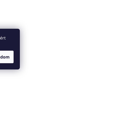
ért
adom