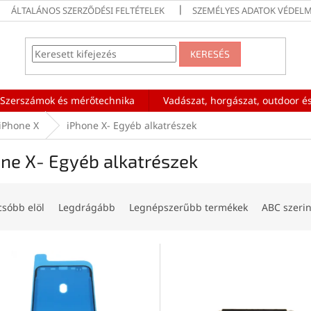
ÁLTALÁNOS SZERZŐDÉSI FELTÉTELEK
SZEMÉLYES ADATOK VÉDELM
KERESÉS
Szerszámok és mérőtechnika
Vadászat, horgászat, outdoor és
iPhone X
iPhone X- Egyéb alkatrészek
ne X- Egyéb alkatrészek
csóbb elöl
Legdrágább
Legnépszerűbb termékek
ABC szerin