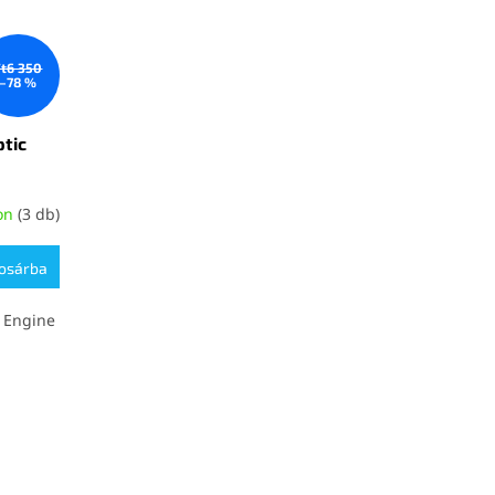
Ft6 350
–78 %
ptic
on
(3 db)
osárba
c Engine