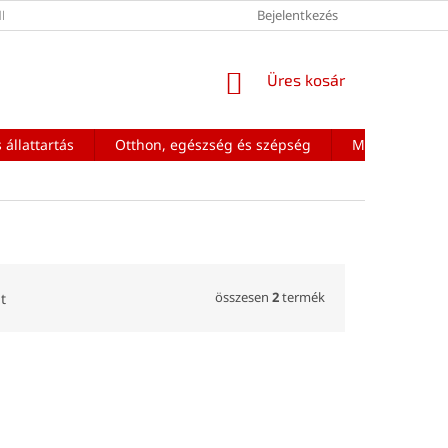
ÉNEK FELTÉTELEI
Bejelentkezés
KOSÁR
Üres kosár
 állattartás
Otthon, egészség és szépség
Mobiltelefon a
összesen
2
termék
t