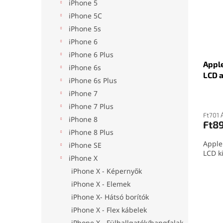
é
r
l
iPhone 5
k
e
iPhone 5C
e
n
iPhone 5s
k
d
iPhone 6
l
e
i
z
iPhone 6 Plus
Apple
s
é
iPhone 6s
LCD a
t
s
iPhone 6s Plus
á
e
iPhone 7
j
iPhone 7 Plus
a
Ft701 
iPhone 8
Ft8
iPhone 8 Plus
Apple
iPhone SE
LCD ki
iPhone X
iPhone X - Képernyők
iPhone X - Elemek
iPhone X- Hátsó borítók
iPhone X - Flex kábelek
iPhone X - Fülhallgatók/hangfalak