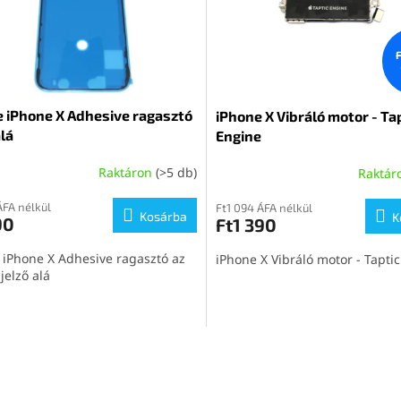
 iPhone X Adhesive ragasztó
iPhone X Vibráló motor - Ta
lá
Engine
Raktáron
(>5 db)
Raktár
ÁFA nélkül
Ft1 094 ÁFA nélkül
Kosárba
K
90
Ft1 390
 iPhone X Adhesive ragasztó az
iPhone X Vibráló motor - Tapti
jelző alá
L
i
s