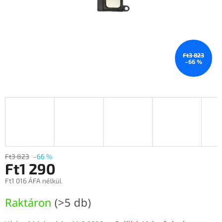
Ft3 823
–66 %
Ft3 823
–66 %
Ft1 290
Ft1 016 ÁFA nélkül
Egységár:
Raktáron
(>5 db)