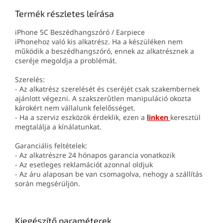
Termék részletes leírása
iPhone 5C Beszédhangszóró / Earpiece
iPhonehoz való kis alkatrész. Ha a készüléken nem
működik a beszédhangszóró, ennek az alkatrésznek a
cseréje megoldja a problémát.
Szerelés:
- Az alkatrész szerelését és cseréjét csak szakembernek
ajánlott végezni. A szakszerűtlen manipuláció okozta
károkért nem vállalunk felelősséget.
- Ha a szerviz eszközök érdeklik, ezen a
linken
keresztül
megtalálja a kínálatunkat.
Garanciális feltételek:
- Az alkatrészre 24 hónapos garancia vonatkozik
- Az esetleges reklamációt azonnal oldjuk
- Az áru alaposan be van csomagolva, nehogy a szállítás
során megsérüljön.
Kiegészítő paraméterek