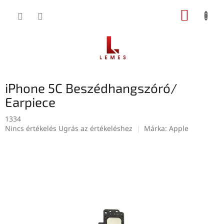
Ugrás
KOSÁR
a
fő
tartalomhoz
iPhone 5C Beszédhangszóró/
Earpiece
1334
A
Nincs értékelés
Ugrás az értékeléshez
Márka:
Apple
termék
átlagos
értékelése
5-
ből
0,0
csillag.