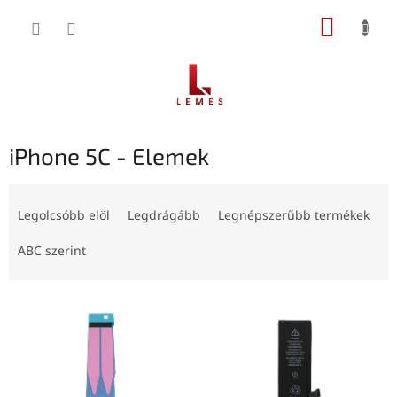
Ugrás
KOSÁR
a
fő
tartalomhoz
iPhone 5C - Elemek
T
e
Legolcsóbb elöl
Legdrágább
Legnépszerűbb termékek
r
m
ABC szerint
é
k
T
e
e
k
r
r
m
e
é
n