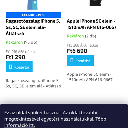
k
d
e
e
k
z
Ft1 600
–19 %
l
Ragasztószalag iPhone 5,
Apple iPhone 5C elem -
é
i
5s, 5C, SE elem alá–
1510mAh APN 616-0667
s
s
Átlátszó
e
Raktáron
(2 db)
t
Raktáron
(>5 db)
á
Ft5 268 ÁFA nélkül
Ft6 690
j
Ft1 016 ÁFA nélkül
Ft1 290
a
Kosárba
Kosárba
Apple iPhone 5C elem -
1510mAh APN 616-0667
Ragasztószalag az iPhone 5,
5s, 5C, SE elem alá– Átlátszó
összesen
2
termék
L
Ez az oldal sütiket használ. Az oldal további
i
megtekintésével egyetért használatukkal.
Több
s
L
információ itt.