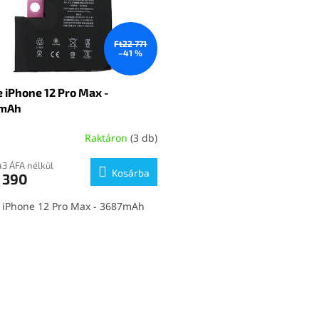
Ft22 771
–41 %
 iPhone 12 Pro Max -
mAh
Raktáron
(3 db)
43 ÁFA nélkül
Kosárba
 390
 iPhone 12 Pro Max - 3687mAh
L
i
s
t