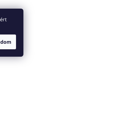
ért
adom