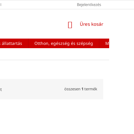
ÉNEK FELTÉTELEI
Bejelentkezés
KOSÁR
Üres kosár
 állattartás
Otthon, egészség és szépség
Mobiltelefon a
összesen
1
termék
t