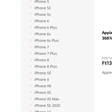
é
r
l
iPhone 5
k
e
iPhone 5C
e
n
iPhone 5s
k
d
iPhone 6
l
e
i
z
iPhone 6 Plus
Apple
s
é
iPhone 6s
3687
t
s
iPhone 6s Plus
á
e
iPhone 7
j
iPhone 7 Plus
a
Ft10 5
iPhone 8
Ft13
iPhone 8 Plus
Apple
iPhone SE
iPhone X
iPhone XR
iPhone XS
iPhone XS Max
iPhone SE 2020
iPhone 11