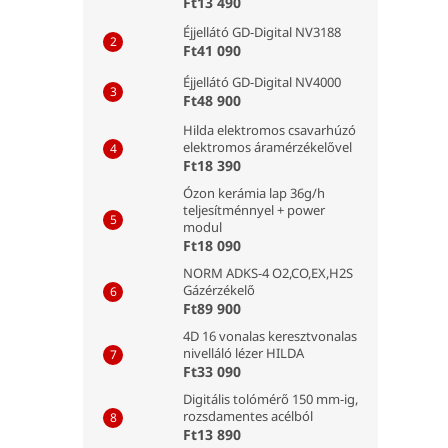
Ft13 490
Éjjellátó GD-Digital NV3188
Ft41 090
Éjjellátó GD-Digital NV4000
Ft48 900
Hilda elektromos csavarhúzó
elektromos áramérzékelővel
Ft18 390
Ózon kerámia lap 36g/h
teljesítménnyel + power
modul
Ft18 090
NORM ADKS-4 O2,CO,EX,H2S
Gázérzékelő
Ft89 900
4D 16 vonalas keresztvonalas
nivelláló lézer HILDA
Ft33 090
Digitális tolómérő 150 mm-ig,
rozsdamentes acélból
Ft13 890