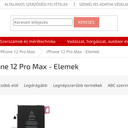
ÁLTALÁNOS SZERZŐDÉSI FELTÉTELEK
SZEMÉLYES ADATOK VÉDELM
KERESÉS
Szerszámok és mérőtechnika
Vadászat, horgászat, outdoor és
iPhone 12 Pro Max
iPhone 12 Pro Max - Elemek
ne 12 Pro Max - Elemek
csóbb elöl
Legdrágább
Legnépszerűbb termékek
ABC szerin