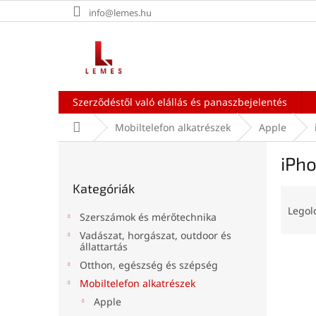
Ugrás
info@lemes.hu
a
fő
tartalomhoz
Szerződéstől való elállás és panaszbejelentés
Kezdőlap
Mobiltelefon alkatrészek
Apple
O
iPho
l
Kategóriák
d
Kategóriák
átugrása
T
a
e
l
Legol
Szerszámok és mérőtechnika
r
s
Vadászat, horgászat, outdoor és
m
ó
állattartás
T
é
p
Otthon, egészség és szépség
e
k
a
Mobiltelefon alkatrészek
r
e
n
m
k
Apple
e