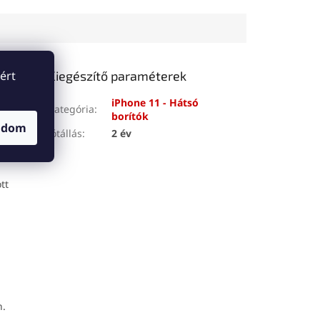
ért
Kiegészítő paraméterek
iPhone 11 - Hátsó
Kategória
:
borítók
adom
 képen is
Jótállás
:
2 év
tt
n.