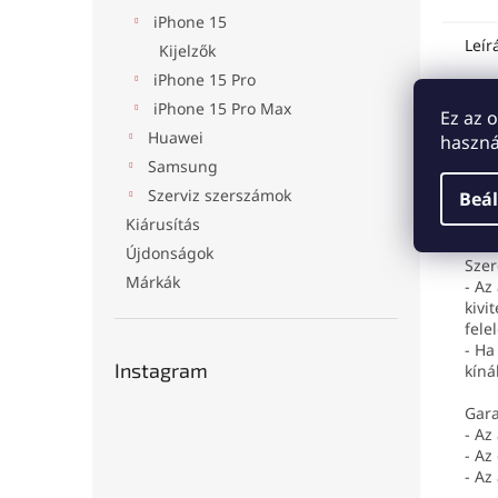
iPhone 15
Leír
Kijelzők
iPhone 15 Pro
iPhone 15 Pro Max
Ez az 
Ter
Huawei
haszná
Ipho
Samsung
A há
Szerviz szerszámok
Beál
A to
láth
Kiárusítás
Újdonságok
Szer
Márkák
- Az
kivi
fele
- Ha
Instagram
kíná
Gara
- Az
- Az
- Az