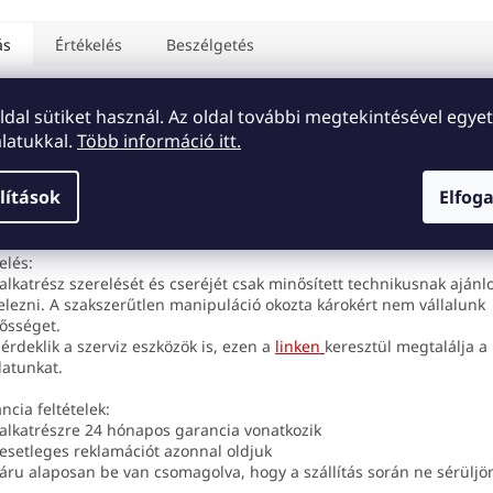
ás
Értékelés
Beszélgetés
oldal sütiket használ. Az oldal további megtekintésével egyet
mék részletes leírása
latukkal.
Több információ itt.
ne 11 hátlap üveg - lila színű (Purple)
tsó üveg eredeti minőségű. Márka és CE jelzést tartalmaz.
lítások
Elfog
konon megtalálhatóak a fényképezőhöz tartozó nyílások, ahogy az a
ató.
elés:
 alkatrész szerelését és cseréjét csak minősített technikusnak ajánlo
telezni. A szakszerűtlen manipuláció okozta károkért nem vállalunk
lősséget.
 érdeklik a szerviz eszközök is, ezen a
linken
keresztül megtalálja a
latunkat.
ncia feltételek:
 alkatrészre 24 hónapos garancia vonatkozik
 esetleges reklamációt azonnal oldjuk
 áru alaposan be van csomagolva, hogy a szállítás során ne sérüljö