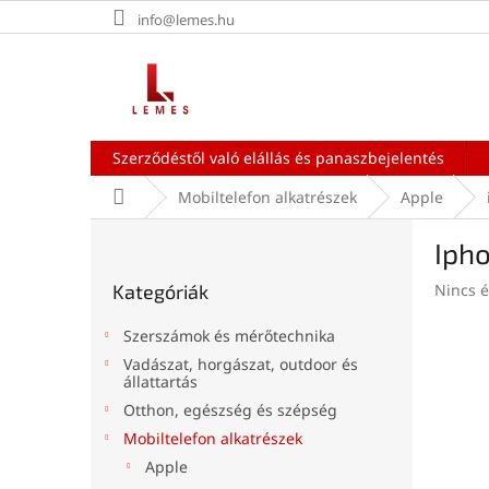
Ugrás
info@lemes.hu
a
fő
tartalomhoz
Szerződéstől való elállás és panaszbejelentés
Kezdőlap
Mobiltelefon alkatrészek
Apple
O
Ipho
l
Kategóriák
d
A
Kategóriák
Nincs é
átugrása
a
termék
l
átlagos
Szerszámok és mérőtechnika
s
értékel
Vadászat, horgászat, outdoor és
ó
5-
állattartás
ből
p
Otthon, egészség és szépség
0,0
a
csillag.
Mobiltelefon alkatrészek
n
Apple
e