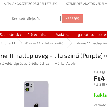
ÁLTALÁNOS SZERZŐDÉSI FELTÉTELEK
SZEMÉLYES ADATOK VÉDELM
KERESÉS
Szerszámok és mérőtechnika
Vadászat, horgászat, outdoor és
iPhone 11
iPhone 11 - Hátsó borítók
Iphone 11 hátlap üve
ne 11 hátlap üveg - lila színű (Purple)
3
rtékelés
Ugrás az értékeléshez
Márka:
Apple
Ft6 668
Ft4
ése
Ft3 299 
Egységár
Rakt
Várható 