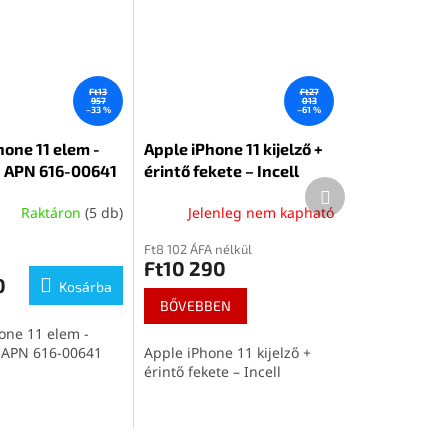
Ft13
Ft27
957
013
–33 %
–61 %
hone 11 elem -
Apple iPhone 11 kijelző +
 APN 616-00641
érintő fekete – Incell
Következő
termék
Raktáron
(5 db)
Jelenleg nem kapható
Ft8 102 ÁFA nélkül
Ft10 290
0
Kosárba
BŐVEBBEN
one 11 elem -
APN 616-00641
Apple iPhone 11 kijelző +
érintő fekete – Incell