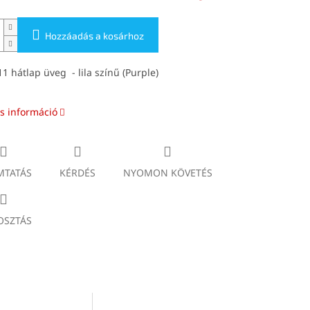
Hozzáadás a kosárhoz
1 hátlap üveg - lila színű (Purple)
s információ
TATÁS
KÉRDÉS
NYOMON KÖVETÉS
SZTÁS