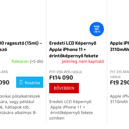
Ft22
797
–38 %
0 ragasztó (15ml) –
Eredeti LCD Képernyő
Apple iP
szó
Apple iPhone 11 +
3110mAh
érintőképernyő fekete
Raktáron
(>5 db)
Jelenleg nem kapható
6 ÁFA
Ft11 094 ÁFA nélkül
Ft7 315 ÁFA
Ft14 090
nélkül
 090
Ft9 29
Kosárba
BŐVEBBEN
onikai pótalkatrészek
Apple iPh
sára, vagy például
Eredeti LCD Képernyő
3110mAh 
ők, hátlapok stb.
Apple iPhone 11 +
ztására alkalmas B-
érintőképernyő fekete
15ml) átlátszó
színben
ztó.