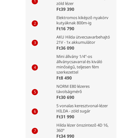
zöld lézer
Ft39 390
Elektromos kiképző nyakörv
kutyáknak 800m-ig
Ft16 790
AKU Hilda ütvecsavarbehajtó
21V - 1x akkumulátor
Ft36 090
Mini állvány 1/4"-os
állványcsavarral és kiváló
minőségű, teljesen fém
szerkezettel
Ft8 490
NORM E80 lézeres
távolságmérő
Ft30 690
5 vonalas keresztvonal-lézer
HILDA - zöld sugár
Ft31 990
Hilda lézer önszintező 4D 16,
360°
Ft34 990