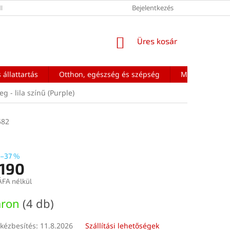
ÉNEK FELTÉTELEI
Bejelentkezés
KOSÁR
Üres kosár
 állattartás
Otthon, egészség és szépség
Mobiltelefon a
g - lila színű (Purple)
582
–37 %
 190
ÁFA nélkül
:
áron
(4 db)
kézbesítés:
11.8.2026
Szállítási lehetőségek