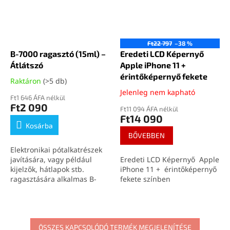
Ft22 797
–38 %
B-7000 ragasztó (15ml) –
Eredeti LCD Képernyő
Átlátszó
Apple iPhone 11 +
érintőképernyő fekete
Raktáron
(>5 db)
Jelenleg nem kapható
Ft1 646 ÁFA nélkül
Ft2 090
Ft11 094 ÁFA nélkül
Ft14 090
Kosárba
BŐVEBBEN
Elektronikai pótalkatrészek
javítására, vagy például
Eredeti LCD Képernyő Apple
kijelzők, hátlapok stb.
iPhone 11 + érintőképernyő
ragasztására alkalmas B-
fekete színben
7000 (15ml) átlátszó
ragasztó.
ÖSSZES KAPCSOLÓDÓ TERMÉK MEGJELENÍTÉSE