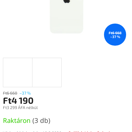
Ft6 668
–37 %
Ft6 668
–37 %
Ft4 190
Ft3 299 ÁFA nélkül
Egységár:
Raktáron
(3 db)