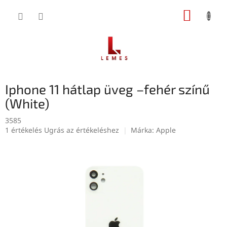
Ugrás
KOSÁR
a
fő
tartalomhoz
Iphone 11 hátlap üveg –fehér színű
(White)
3585
A
1 értékelés
Ugrás az értékeléshez
Márka:
Apple
termék
átlagos
értékelése
5-
ből
5,0
csillag.