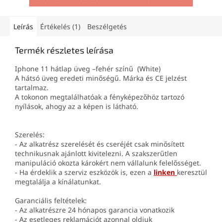
Leírás
Értékelés (1)
Beszélgetés
Termék részletes leírása
Iphone 11 hátlap üveg –fehér színű (White)
A hátsó üveg eredeti minőségű. Márka és CE jelzést
tartalmaz.
A tokonon megtalálhatóak a fényképezőhöz tartozó
nyílások, ahogy az a képen is látható.
Szerelés:
- Az alkatrész szerelését és cseréjét csak minősített
technikusnak ajánlott kivitelezni. A szakszerűtlen
manipuláció okozta károkért nem vállalunk felelősséget.
- Ha érdeklik a szerviz eszközök is, ezen a
linken
keresztül
megtalálja a kínálatunkat.
Garanciális feltételek:
- Az alkatrészre 24 hónapos garancia vonatkozik
- Az esetleges reklamációt azonnal oldjuk