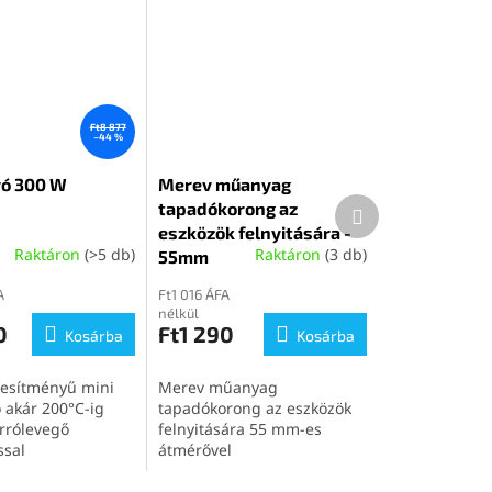
Ft8 877
–44 %
vó 300 W
Merev műanyag
Következő
tapadókorong az
termék
eszközök felnyitására -
Raktáron
(>5 db)
Raktáron
(3 db)
55mm
A
Ft1 016 ÁFA
nélkül
0
Ft1 290
Kosárba
Kosárba
jesítményű mini
Merev műanyag
 akár 200°C-ig
tapadókorong az eszközök
orrólevegő
felnyitására 55 mm-es
ssal
átmérővel