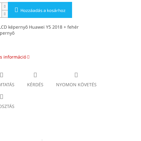
Hozzáadás a kosárhoz
 LCD képernyő Huawei Y5 2018 + fehér
épernyő
s információ
TATÁS
KÉRDÉS
NYOMON KÖVETÉS
SZTÁS