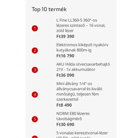
Top 10 termék
L Fine LL360-5 360°-os
lézeres szintező – 16 vonal,
zöld lézer
Ft39 390
Elektromos kiképző nyakörv
kutyáknak 800m-ig
Ft16 790
AKU Hilda ütvecsavarbehajtó
21V - 1x akkumulátor
Ft36 090
Mini állvány 1/4"-os
állványcsavarral és kiváló
minőségű, teljesen fém
szerkezettel
Ft8 490
NORM E80 lézeres
távolságmérő
Ft30 690
5 vonalas keresztvonal-lézer