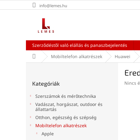
Ugrás
info@lemes.hu
a
fő
tartalomhoz
Szerződéstől való elállás és panaszbejelentés
Kezdőlap
Mobiltelefon alkatrészek
Huawei
O
Ered
l
Kategóriák
d
A
Kategóriák
Nincs é
átugrása
a
termék
l
átlagos
Szerszámok és mérőtechnika
s
értékel
Vadászat, horgászat, outdoor és
ó
5-
állattartás
ből
p
Otthon, egészség és szépség
0,0
a
csillag.
Mobiltelefon alkatrészek
n
Apple
e