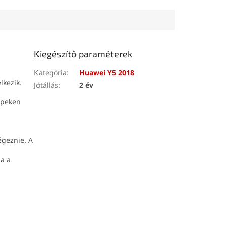
Kiegészítő paraméterek
Kategória
:
Huawei Y5 2018
lkezik.
Jótállás
:
2 év
képeken
égeznie. A
ja a