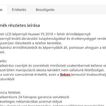
ás
Értékelés
Beszélgetés
mék részletes leírása
eti LCD képernyő Huawei Y5 2018 + fehér érintőképernyő
pernyő kiváló ábrázolási tulajdonságokkal és érzékenységgel rende
szerűen illeszkedik a telefon keretébe.
lkatrész érintőfelületből és képernyőből áll, pontosan ahogyan a 
ató.
elés:
 alkatrész cseréjét és szerelését minősitett szakembernek kellene v
szerűtlen manipuláció okozta károkért nem vállalunk felelősséget.
 a szerviz szerszámok érdeklik, ezen a
linken
keresztül kiválaszthat
latunkból
ncia feltétek:
 alkatrészre 24 hónapos garancia vonatkozik
 esetleges reklamációkat azonnal oldjuk
 áru alaposan van becsomagolva, nehogy szállításkor megsérüljön