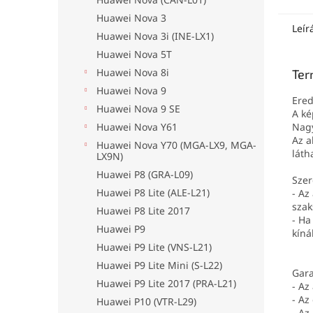
Huawei Nova 3
Leír
Huawei Nova 3i (INE-LX1)
Huawei Nova 5T
Huawei Nova 8i
Ter
Huawei Nova 9
Ered
Huawei Nova 9 SE
A ké
Huawei Nova Y61
Nagy
Az a
Huawei Nova Y70 (MGA-LX9, MGA-
láth
LX9N)
Huawei P8 (GRA-L09)
Szer
Huawei P8 Lite (ALE-L21)
- Az
szak
Huawei P8 Lite 2017
- Ha
Huawei P9
kíná
Huawei P9 Lite (VNS-L21)
Huawei P9 Lite Mini (S-L22)
Gara
Huawei P9 Lite 2017 (PRA-L21)
- Az
- Az
Huawei P10 (VTR-L29)
- Az