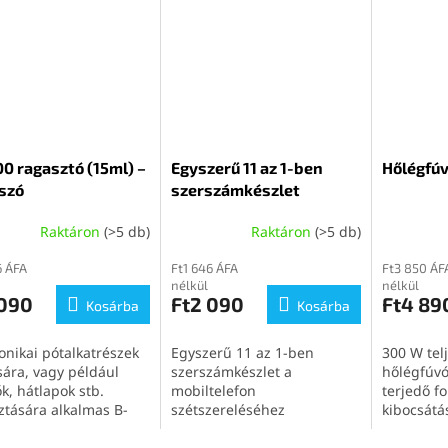
0 ragasztó (15ml) –
Egyszerű 11 az 1-ben
Hőlégfú
szó
szerszámkészlet
Raktáron
(>5 db)
Raktáron
(>5 db)
6 ÁFA
Ft1 646 ÁFA
Ft3 850 ÁF
nélkül
nélkül
 090
Ft2 090
Ft4 89
Kosárba
Kosárba
onikai pótalkatrészek
Egyszerű 11 az 1-ben
300 W tel
sára, vagy például
szerszámkészlet a
hőlégfúvó
ők, hátlapok stb.
mobiltelefon
terjedő f
ztására alkalmas B-
szétszereléséhez
kibocsátá
15ml) átlátszó
ztó.