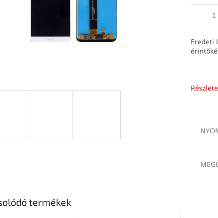
Eredeti
érintők
Részlete
NYOM
MEGO
solódó termékek