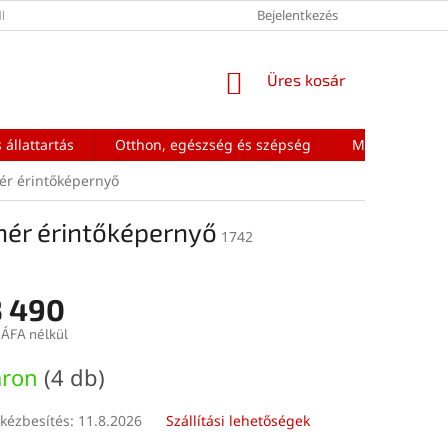
ÉNEK FELTÉTELEI
Bejelentkezés
KOSÁR
Üres kosár
 állattartás
Otthon, egészség és szépség
Mobiltelefon a
ér érintőképernyő
hér érintőképernyő
1742
3 490
 ÁFA nélkül
:
áron
(4 db)
kézbesítés:
11.8.2026
Szállítási lehetőségek