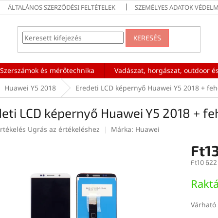
ÁLTALÁNOS SZERZŐDÉSI FELTÉTELEK
SZEMÉLYES ADATOK VÉDELM
KERESÉS
Szerszámok és mérőtechnika
Vadászat, horgászat, outdoor és
Huawei Y5 2018
Eredeti LCD képernyő Huawei Y5 2018 + feh
eti LCD képernyő Huawei Y5 2018 + fe
rtékelés
Ugrás az értékeléshez
Márka:
Huawei
Ft1
ése
Ft10 622
Egységár
Rakt
Várható 