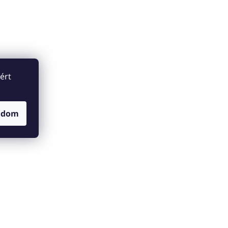
ért
adom