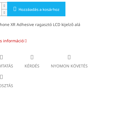
Hozzáadás a kosárhoz
hone XR Adhesive ragasztó LCD kijelző alá
s információ
TATÁS
KÉRDÉS
NYOMON KÖVETÉS
SZTÁS