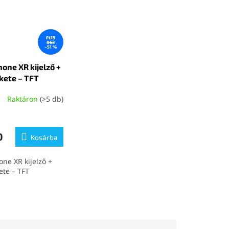
Ft19
063
–51 %
hone XR kijelző +
ekete – TFT
Raktáron
(>5 db)
0
Kosárba
one XR kijelző +
ete – TFT