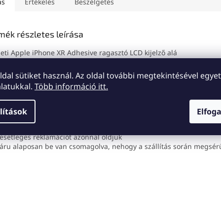
ás
Értékelés
Beszélgetés
mék részletes leírása
eti Apple iPhone XR Adhesive ragasztó LCD kijelző alá
elés:
oldal sütiket használ. Az oldal további megtekintésével egyet
 alkatrész szerelését és cseréjét csak szakembernek ajánlott elvég
latukkal.
Több információ itt.
kért nem vállalunk felelősséget.
 a szerviz eszközök érdeklik, ezen a
linken
keresztül megtalálja a kí
lítások
Elfog
nciális feltételek:
 alkatrészre 24 hónapos garancia vonatkozik
 esetleges reklamációt azonnal oldjuk
 áru alaposan be van csomagolva, nehogy a szállítás során megsérü