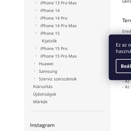
Leír
iPhone 13 Pro Max
iPhone 14
iPhone 14 Pro
Ter
iPhone 14 Pro Max
Ered
iPhone 15
Kijelzők
Szer
Ez az 
- Az
iPhone 15 Pro
haszná
káro
iPhone 15 Pro Max
- Ha
Huawei
Beál
Gara
Samsung
- Az
Szerviz szerszámok
- Az
Kiárusítás
- Az
Újdonságok
Márkák
Instagram