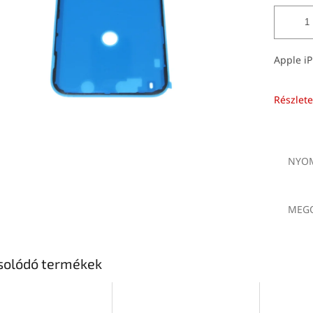
Apple iP
Részlete
NYOM
MEGO
solódó termékek