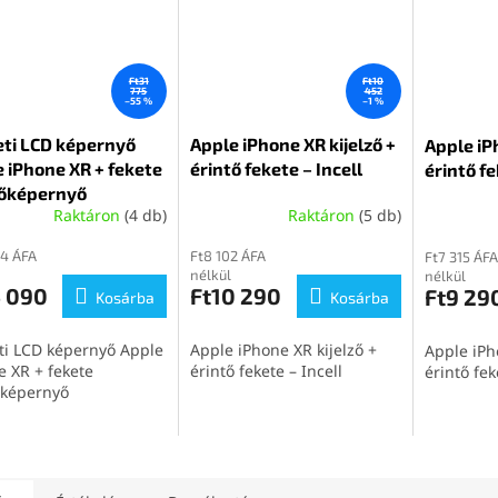
Ft31
Ft10
775
452
–55 %
–1 %
eti LCD képernyő
Apple iPhone XR kijelző +
Apple iP
 iPhone XR + fekete
érintő fekete – Incell
érintő f
tőképernyő
Raktáron
(4 db)
Raktáron
(5 db)
94 ÁFA
Ft8 102 ÁFA
Ft7 315 ÁFA
nélkül
nélkül
4 090
Ft10 290
Ft9 29
Kosárba
Kosárba
ti LCD képernyő Apple
Apple iPhone XR kijelző +
Apple iPh
e XR + fekete
érintő fekete – Incell
érintő fek
őképernyő