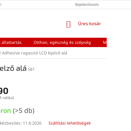
ÉNEK FELTÉTELEI
Bejelentkezés
KOSÁR
Üres kosár
 állattartás
Otthon, egészség és szépség
Mobiltelefon a
 Adhesive ragasztó LCD kijelző alá
elző alá
581
90
A nélkül
:
áron
(>5 db)
kézbesítés:
11.8.2026
Szállítási lehetőségek