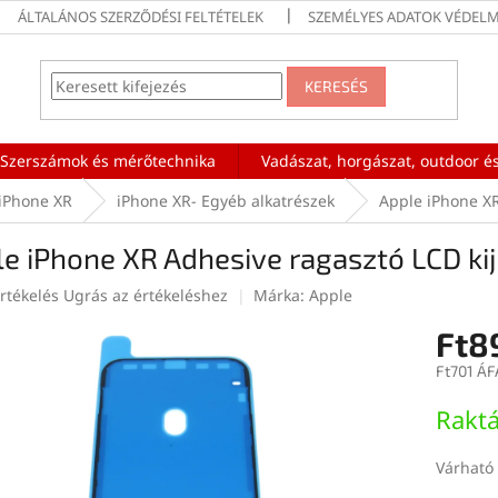
ÁLTALÁNOS SZERZŐDÉSI FELTÉTELEK
SZEMÉLYES ADATOK VÉDELM
KERESÉS
Szerszámok és mérőtechnika
Vadászat, horgászat, outdoor és
iPhone XR
iPhone XR- Egyéb alkatrészek
Apple iPhone XR
e iPhone XR Adhesive ragasztó LCD kij
rtékelés
Ugrás az értékeléshez
Márka:
Apple
Ft8
ése
Ft701 ÁF
Egységár
Rakt
Várható 