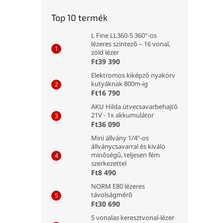
Top 10 termék
L Fine LL360-5 360°-os
lézeres szintező – 16 vonal,
zöld lézer
Ft39 390
Elektromos kiképző nyakörv
kutyáknak 800m-ig
Ft16 790
AKU Hilda ütvecsavarbehajtó
21V - 1x akkumulátor
Ft36 090
Mini állvány 1/4"-os
állványcsavarral és kiváló
minőségű, teljesen fém
szerkezettel
Ft8 490
NORM E80 lézeres
távolságmérő
Ft30 690
5 vonalas keresztvonal-lézer