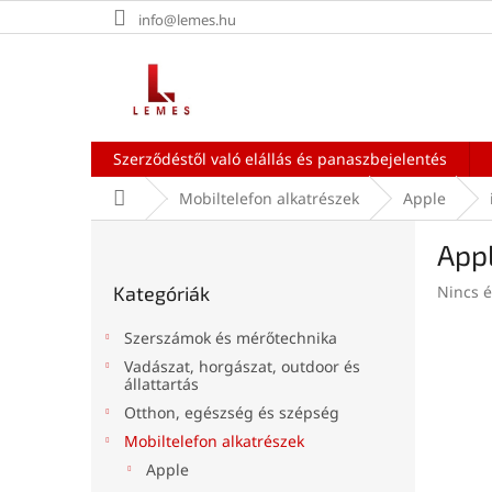
Ugrás
info@lemes.hu
a
fő
tartalomhoz
Szerződéstől való elállás és panaszbejelentés
Kezdőlap
Mobiltelefon alkatrészek
Apple
O
Appl
l
Kategóriák
d
A
Kategóriák
Nincs é
átugrása
a
termék
l
átlagos
Szerszámok és mérőtechnika
s
értékel
Vadászat, horgászat, outdoor és
ó
5-
állattartás
ből
p
Otthon, egészség és szépség
0,0
a
csillag.
Mobiltelefon alkatrészek
n
Apple
e