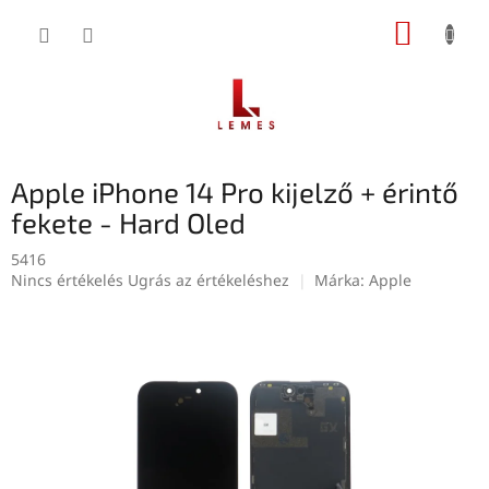
Ugrás
KOSÁR
a
fő
tartalomhoz
Apple iPhone 14 Pro kijelző + érintő
fekete - Hard Oled
5416
A
Nincs értékelés
Ugrás az értékeléshez
Márka:
Apple
termék
átlagos
értékelése
5-
ből
0,0
csillag.