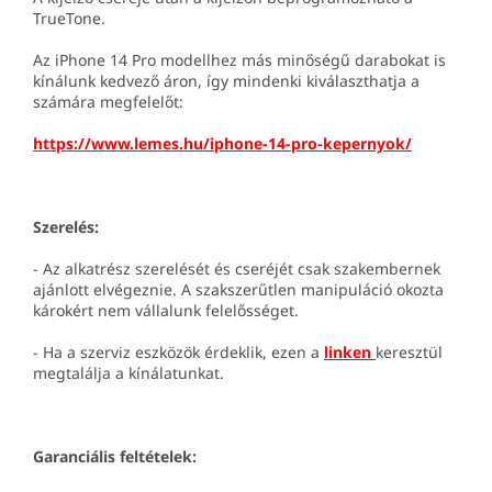
TrueTone.
Az iPhone 14 Pro modellhez más minőségű darabokat is
kínálunk kedvező áron, így mindenki kiválaszthatja a
számára megfelelőt:
https://www.lemes.hu/iphone-14-pro-kepernyok/
Szerelés:
- Az alkatrész szerelését és cseréjét csak szakembernek
ajánlott elvégeznie. A szakszerűtlen manipuláció okozta
károkért nem vállalunk felelősséget.
- Ha a szerviz eszközök érdeklik, ezen a
linken
keresztül
megtalálja a kínálatunkat.
Garanciális feltételek: