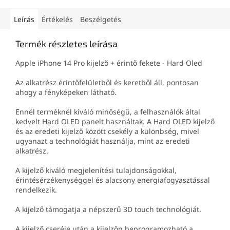
otthoni javításokhoz.
Leírás
Értékelés
Beszélgetés
Termék részletes leírása
Apple iPhone 14 Pro kijelző + érintő fekete - Hard Oled
Az alkatrész érintőfelületből és keretből áll, pontosan
ahogy a fényképeken látható.
Ennél terméknél kiváló minőségű, a felhasználók által
kedvelt Hard OLED panelt használtak. A Hard OLED kijelző
és az eredeti kijelző között csekély a különbség, mivel
ugyanazt a technológiát használja, mint az eredeti
alkatrész.
A kijelző kiváló megjelenítési tulajdonságokkal,
érintésérzékenységgel és alacsony energiafogyasztással
rendelkezik.
A kijelző támogatja a népszerű 3D touch technológiát.
A kijelző cseréje után a kijelzőn beprogramozható a