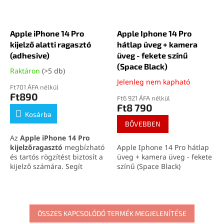
Apple iPhone 14 Pro
Apple Iphone 14 Pro
kijelző alatti ragasztó
hátlap üveg + kamera
(adhesive)
üveg - fekete színű
(Space Black)
Raktáron
(>5 db)
Jelenleg nem kapható
Ft701 ÁFA nélkül
Ft890
Ft6 921 ÁFA nélkül
Ft8 790
Kosárba
BŐVEBBEN
Az
Apple iPhone 14 Pro
kijelzőragasztó
megbízható
Apple Iphone 14 Pro hátlap
és tartós rögzítést biztosít a
üveg + kamera üveg - fekete
kijelző számára. Segít
színű (Space Black)
visszaállítani a készülék
tömítettségét és
vízállóságát
, pontos
illeszkedéssel. Ideális
megoldás professzionális
ÖSSZES KAPCSOLÓDÓ TERMÉK MEGJELENÍTÉSE
szervizeknek és precíz