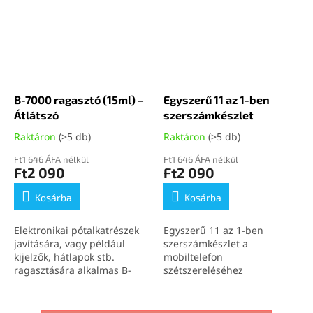
B-7000 ragasztó (15ml) –
Egyszerű 11 az 1-ben
Átlátszó
szerszámkészlet
Raktáron
(>5 db)
Raktáron
(>5 db)
Ft1 646 ÁFA nélkül
Ft1 646 ÁFA nélkül
Ft2 090
Ft2 090
Kosárba
Kosárba
Elektronikai pótalkatrészek
Egyszerű 11 az 1-ben
javítására, vagy például
szerszámkészlet a
kijelzők, hátlapok stb.
mobiltelefon
ragasztására alkalmas B-
szétszereléséhez
7000 (15ml) átlátszó
ragasztó.