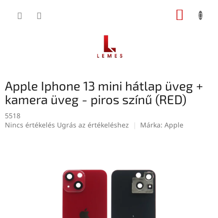
Ugrás
KOSÁR
a
fő
tartalomhoz
Apple Iphone 13 mini hátlap üveg +
kamera üveg - piros színű (RED)
5518
A
Nincs értékelés
Ugrás az értékeléshez
Márka:
Apple
termék
átlagos
értékelése
5-
ből
0,0
csillag.