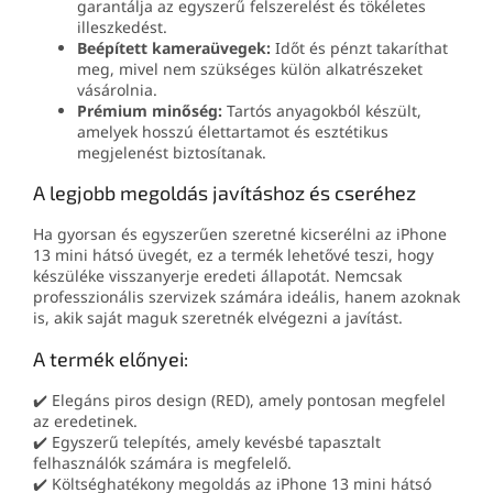
garantálja az egyszerű felszerelést és tökéletes
illeszkedést.
Beépített kameraüvegek:
Időt és pénzt takaríthat
meg, mivel nem szükséges külön alkatrészeket
vásárolnia.
Prémium minőség:
Tartós anyagokból készült,
amelyek hosszú élettartamot és esztétikus
megjelenést biztosítanak.
A legjobb megoldás javításhoz és cseréhez
Ha gyorsan és egyszerűen szeretné kicserélni az iPhone
13 mini hátsó üvegét, ez a termék lehetővé teszi, hogy
készüléke visszanyerje eredeti állapotát. Nemcsak
professzionális szervizek számára ideális, hanem azoknak
is, akik saját maguk szeretnék elvégezni a javítást.
A termék előnyei:
✔️ Elegáns piros design (RED), amely pontosan megfelel
az eredetinek.
✔️ Egyszerű telepítés, amely kevésbé tapasztalt
felhasználók számára is megfelelő.
✔️ Költséghatékony megoldás az iPhone 13 mini hátsó