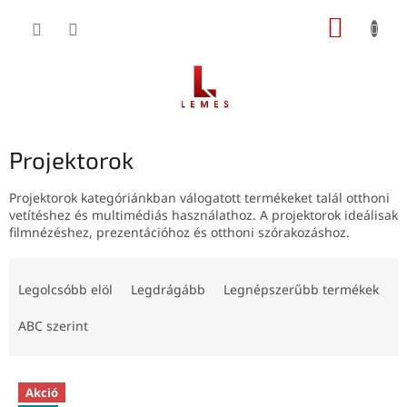
Ugrás
KOSÁR
a
fő
tartalomhoz
Projektorok
Projektorok kategóriánkban válogatott termékeket talál otthoni
vetítéshez és multimédiás használathoz. A projektorok ideálisak
filmnézéshez, prezentációhoz és otthoni szórakozáshoz.
T
e
Legolcsóbb elöl
Legdrágább
Legnépszerűbb termékek
r
m
ABC szerint
é
k
T
e
Akció
e
k