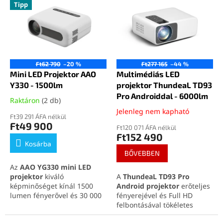
Tipp
r
r
m
e
é
n
k
d
e
e
k
z
Ft62 790
–20 %
Ft277 165
–44 %
l
Mini LED Projektor AAO
Multimédiás LED
é
i
Y330 - 1500lm
projektor ThundeaL TD93
s
s
Pro Androiddal - 6000lm
e
Raktáron
(2 db)
t
Jelenleg nem kapható
á
Ft39 291 ÁFA nélkül
Ft49 900
j
Ft120 071 ÁFA nélkül
Ft152 490
a
Kosárba
BŐVEBBEN
Az
AAO YG330 mini LED
projektor
kiváló
A
ThundeaL TD93 Pro
képminőséget kínál 1500
Android projektor
erőteljes
lumen fényerővel és 30 000
fényerejével és Full HD
órás LED élettartammal.
felbontásával tökéletes
Kompakt mérete és alacsony
képet biztosít filmekhez,