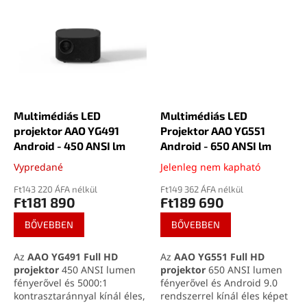
súlya miatt könnyen
játékhoz és prezentációkhoz.
hordozható. Ideális
Android 9.0 rendszerével
filmekhez, játékhoz és
közvetlenül elérhetőek a
prezentációkhoz otthon vagy
streaming alkalmazások,
útközben
mint a Netflix vagy YouTube.
Ideális választás otthoni
mozizáshoz és nagyobb
helyiségekhez is.
Multimédiás LED
Multimédiás LED
projektor AAO YG491
Projektor AAO YG551
Android - 450 ANSI lm
Android - 650 ANSI lm
Vypredané
Jelenleg nem kapható
Ft143 220 ÁFA nélkül
Ft149 362 ÁFA nélkül
Ft181 890
Ft189 690
BŐVEBBEN
BŐVEBBEN
Az
AAO YG491 Full HD
Az
AAO YG551 Full HD
projektor
450 ANSI lumen
projektor
650 ANSI lumen
fényerővel és 5000:1
fényerővel és Android 9.0
kontrasztaránnyal kínál éles,
rendszerrel kínál éles képet