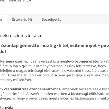
nok, irodák és autók
lenítésére, valamint a
 eltávolítására.
onyan, akár 99,9%-
liminálja a
ás
Értékelés (4)
Beszélgetés
riumokat, vírusokat és
t, tiszta levegőt
ítva akár 50 m²-es
mék részletes leírása
ségekben.
 ózonlap generátorhoz 5 g/h teljesítménnyel + po
dul
a
kerámia ózonlap
ideális választás a meglévő
ózongenerátor
alkat
éjére. A lap 5 g/h teljesítményt biztosít, és úgy lett tervezve, hogy
eleljen a magas minőségi elvárásoknak, valamint hosszú élettart
ljon. A használati idő akár
5000 óra
, ami garantálja a készülék me
atékony működését.
egy
cserealkatrész ózongenerátorhoz
, amelynek beszerelése a kés
ejében történik. A cserét minden esetben a biztonsági előírások be
 elvégezni, hogy a berendezés megfelelően és biztonságosan műkö
előnyök: