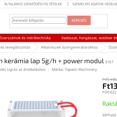
ÁLTALÁNOS SZERZŐDÉSI FELTÉTELEK
SZEMÉLYES ADATOK VÉDELM
KERESÉS
Szerszámok és mérőtechnika
Vadászat, horgászat, outdoor és
és levegőtisztítás
Alkatrészek ózongenerátorokhoz
Ózon
n kerámia lap 5g/h + power modul
3167
elés
Ugrás az értékeléshez
Márka:
Topwin Machinery
Ft15 405
Ft1
ése
Ft10 622
Egységár
Rakt
Várható 