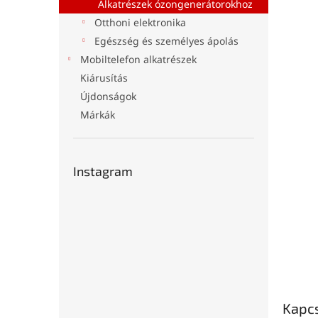
l
Alkatrészek ózongenerátorokhoz
Otthoni elektronika
Egészség és személyes ápolás
Mobiltelefon alkatrészek
Kiárusítás
Újdonságok
Márkák
Instagram
Kapc