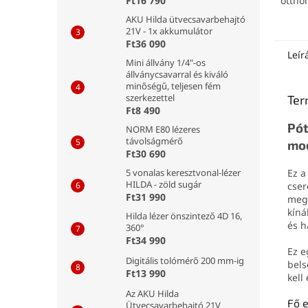
ottho
Ft16 790
fertőt
AKU Hilda ütvecsavarbehajtó
szagok
21V - 1x akkumulátor
Haték
Ft36 090
ban e
Leír
Mini állvány 1/4"-os
bakté
állványcsavarral és kiváló
penész
minőségű, teljesen fém
biztos
szerkezettel
Ter
helyi
Ft8 490
Pót
NORM E80 lézeres
távolságmérő
mo
Ft30 690
Ez 
5 vonalas keresztvonal-lézer
HILDA - zöld sugár
cser
Ft31 990
megf
kíná
Hilda lézer önszintező 4D 16,
és h
360°
Ft34 990
Ez 
Digitális tolómérő 200 mm-ig
bels
Ft13 990
kell
Az AKU Hilda
Fő 
Ütvecsavarbehajtó 21V