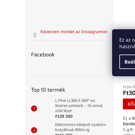
Kövessen minket az Instagramon
Ez az 
haszná
Facebook
Silve
Beál
gene
Ft24 0
Top 10 termék
Ft3
L Fine LL360-5 360°-os
BŐ
lézeres szintező – 16 vonal,
zöld lézer
Ft39 390
Ez a
k
hordo
Elektromos kiképző nyakörv
5 g/h 
kutyáknak 800m-ig