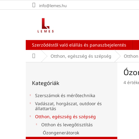
Ugrás
info@lemes.hu
a
fő
tartalomhoz
Szerződéstől való elállás és panaszbejelentés
Kezdőlap
Otthon, egészség és szépség
Otthon 
O
Ózo
l
Kategóriák
d
A
Kategóriák
4 érték
átugrása
a
termék
l
átlagos
Szerszámok és mérőtechnika
s
értékel
Vadászat, horgászat, outdoor és
ó
5-
állattartás
ből
p
Otthon, egészség és szépség
5,0
a
csillag.
Otthon és levegőtisztítás
n
Ózongenerátorok
e