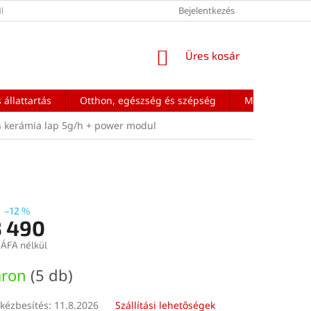
ÉNEK FELTÉTELEI
Bejelentkezés
KOSÁR
Üres kosár
 állattartás
Otthon, egészség és szépség
Mobiltelefon a
 kerámia lap 5g/h + power modul
–12 %
3 490
 ÁFA nélkül
:
áron
(5 db)
kézbesítés:
11.8.2026
Szállítási lehetőségek