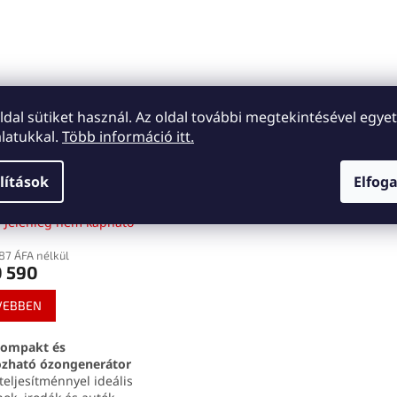
oldal sütiket használ. Az oldal további megtekintésével egyet
Ft45
771
latukkal.
Több információ itt.
–33 %
r 5g/h ózon
lítások
Elfog
rátor
Jelenleg nem kapható
87 ÁFA nélkül
0 590
VEBBEN
ompakt és
zható ózongenerátor
teljesítménnyel ideális