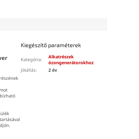
Kiegészítő paraméterek
Alkatrészek
wer
Kategória
:
ózongenerátorokhoz
Jótállás
:
2 év
részének
amot
gbízható
zülék
tartásával
djön.