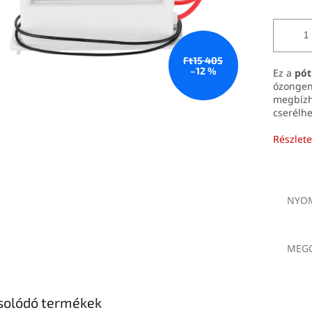
Ft15 405
–12 %
Ez a
pót
ózongen
megbízh
cserélhe
Részlete
NYOM
MEGO
solódó termékek