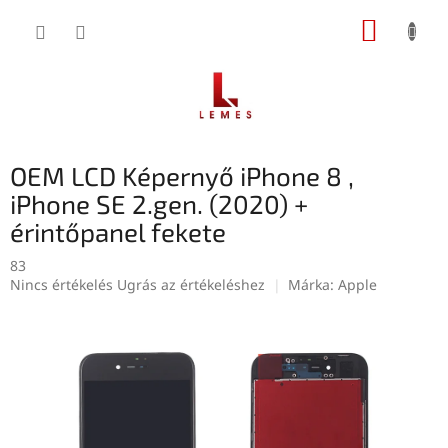
Ugrás
KOSÁR
a
fő
tartalomhoz
OEM LCD Képernyő iPhone 8 ,
iPhone SE 2.gen. (2020) +
érintőpanel fekete
83
A
Nincs értékelés
Ugrás az értékeléshez
Márka:
Apple
termék
átlagos
értékelése
5-
ből
0,0
csillag.