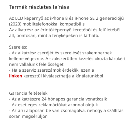
Termék részletes leírása
Az LCD képernyő az iPhone 8 és iPhone SE 2.generaciójú
(2020) mobiltelefonokkal kompatibilis
Az alkatrész az érintőképernyő keretéből és felületéből
áll, pontosan, mint a fényképeken is látható.
Szerelés:
- Az alkatrész cseréjét és szerelését szakembernek
kellene végeznie. A szakszerűtlen kezelés okozta károkért
nem vállalunk felelősséget.
- Ha a szerviz szerszámok érdeklik, ezen a
linken
keresztül kiválaszthatja a kínálatunkból
Garancia feltételek:
- Az alkatrészre 24 hónapos garancia vonatkozik
- Az esetleges reklamációkat azonnal oldjuk
- Az áru alaposan be van csomagolva, nehogy a szállítás
során megsérüljön