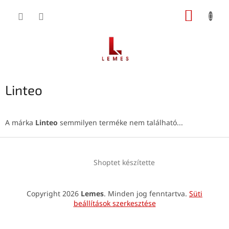
Ugrás
KOSÁR
a
fő
tartalomhoz
Linteo
A márka
Linteo
semmilyen terméke nem található...
L
á
Shoptet készítette
b
l
é
Copyright 2026
Lemes
. Minden jog fenntartva.
Süti
c
beállítások szerkesztése