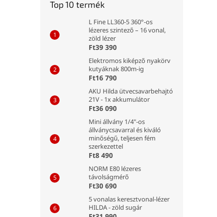
Top 10 termék
L Fine LL360-5 360°-os
lézeres szintező – 16 vonal,
zöld lézer
Ft39 390
Elektromos kiképző nyakörv
kutyáknak 800m-ig
Ft16 790
AKU Hilda ütvecsavarbehajtó
21V - 1x akkumulátor
Ft36 090
Mini állvány 1/4"-os
állványcsavarral és kiváló
minőségű, teljesen fém
szerkezettel
Ft8 490
NORM E80 lézeres
távolságmérő
Ft30 690
5 vonalas keresztvonal-lézer
HILDA - zöld sugár
Ft31 990