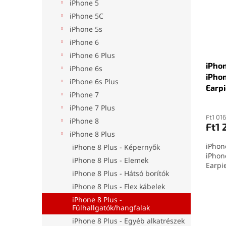
é
r
l
iPhone 5
k
e
iPhone 5C
e
n
iPhone 5s
k
d
iPhone 6
l
e
i
z
iPhone 6 Plus
iPho
s
é
iPhone 6s
iPho
t
s
iPhone 6s Plus
Earp
á
e
iPhone 7
j
iPhone 7 Plus
a
Ft1 01
iPhone 8
Ft1 
iPhone 8 Plus
iPhon
iPhone 8 Plus - Képernyők
iPhon
iPhone 8 Plus - Elemek
Earpi
iPhone 8 Plus - Hátsó borítók
iPhone 8 Plus - Flex kábelek
iPhone 8 Plus -
Fülhallgatók/hangfalak
iPhone 8 Plus - Egyéb alkatrészek