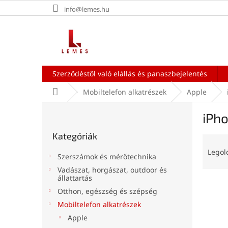
Ugrás
info@lemes.hu
a
fő
tartalomhoz
Szerződéstől való elállás és panaszbejelentés
Kezdőlap
Mobiltelefon alkatrészek
Apple
O
iPho
l
Kategóriák
d
Kategóriák
átugrása
T
a
e
l
Legol
Szerszámok és mérőtechnika
r
s
Vadászat, horgászat, outdoor és
m
ó
állattartás
T
é
p
Otthon, egészség és szépség
e
k
a
Mobiltelefon alkatrészek
r
e
n
m
k
Apple
e