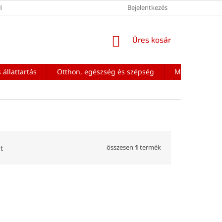
ÉNEK FELTÉTELEI
Bejelentkezés
KOSÁR
Üres kosár
 állattartás
Otthon, egészség és szépség
Mobiltelefon a
összesen
1
termék
t