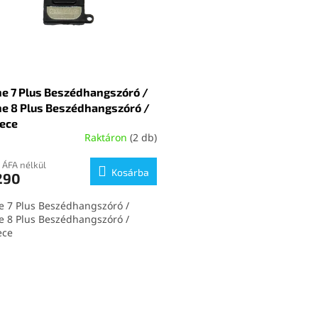
ne 7 Plus Beszédhangszóró /
ne 8 Plus Beszédhangszóró /
iece
Raktáron
(2 db)
6 ÁFA nélkül
Kosárba
290
e 7 Plus Beszédhangszóró /
e 8 Plus Beszédhangszóró /
ece
L
i
s