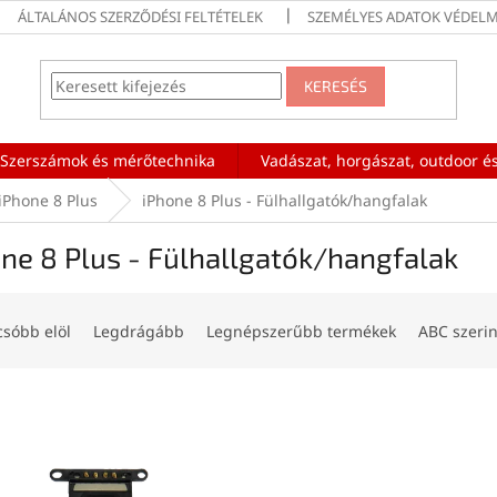
ÁLTALÁNOS SZERZŐDÉSI FELTÉTELEK
SZEMÉLYES ADATOK VÉDELM
KERESÉS
Szerszámok és mérőtechnika
Vadászat, horgászat, outdoor és
iPhone 8 Plus
iPhone 8 Plus - Fülhallgatók/hangfalak
ne 8 Plus - Fülhallgatók/hangfalak
csóbb elöl
Legdrágább
Legnépszerűbb termékek
ABC szerin