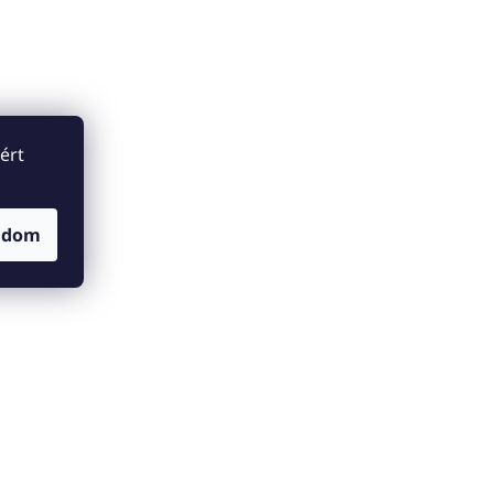
ért
adom