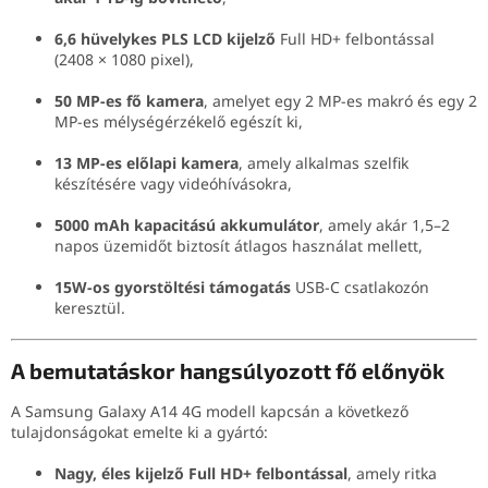
6,6 hüvelykes PLS LCD kijelző
Full HD+ felbontással
(2408 × 1080 pixel),
50 MP-es fő kamera
, amelyet egy 2 MP-es makró és egy 2
MP-es mélységérzékelő egészít ki,
13 MP-es előlapi kamera
, amely alkalmas szelfik
készítésére vagy videóhívásokra,
5000 mAh kapacitású akkumulátor
, amely akár 1,5–2
napos üzemidőt biztosít átlagos használat mellett,
15W-os gyorstöltési támogatás
USB-C csatlakozón
keresztül.
A bemutatáskor hangsúlyozott fő előnyök
A Samsung Galaxy A14 4G modell kapcsán a következő
tulajdonságokat emelte ki a gyártó:
Nagy, éles kijelző Full HD+ felbontással
, amely ritka