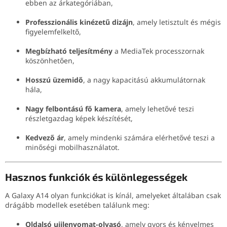
ebben az árkategóriában,
Professzionális kinézetű dizájn
, amely letisztult és mégis
figyelemfelkeltő,
Megbízható teljesítmény
a MediaTek processzornak
köszönhetően,
Hosszú üzemidő
, a nagy kapacitású akkumulátornak
hála,
Nagy felbontású fő kamera
, amely lehetővé teszi
részletgazdag képek készítését,
Kedvező ár
, amely mindenki számára elérhetővé teszi a
minőségi mobilhasználatot.
Hasznos funkciók és különlegességek
A Galaxy A14 olyan funkciókat is kínál, amelyeket általában csak
drágább modellek esetében találunk meg:
Oldalsó ujjlenyomat-olvasó
, amely gyors és kényelmes