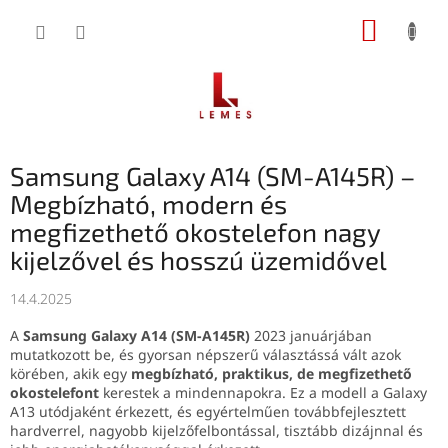
Ugrás
KOSÁR
a
fő
tartalomhoz
Samsung Galaxy A14 (SM-A145R) –
Megbízható, modern és
megfizethető okostelefon nagy
kijelzővel és hosszú üzemidővel
14.4.2025
A
Samsung Galaxy A14 (SM-A145R)
2023 januárjában
mutatkozott be, és gyorsan népszerű választássá vált azok
körében, akik egy
megbízható, praktikus, de megfizethető
okostelefont
kerestek a mindennapokra. Ez a modell a Galaxy
A13 utódjaként érkezett, és egyértelműen továbbfejlesztett
hardverrel, nagyobb kijelzőfelbontással, tisztább dizájnnal és