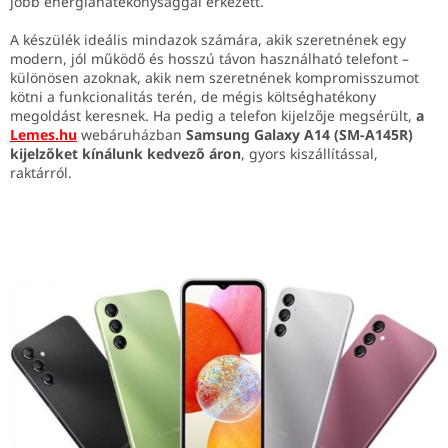
jobb energiahatékonysággal érkezett.
A készülék ideális mindazok számára, akik szeretnének egy
modern, jól működő és hosszú távon használható telefont –
különösen azoknak, akik nem szeretnének kompromisszumot
kötni a funkcionalitás terén, de mégis költséghatékony
megoldást keresnek. Ha pedig a telefon kijelzője megsérült,
a
Lemes.hu
webáruházban
Samsung Galaxy A14 (SM-A145R)
kijelzőket kínálunk kedvező áron
, gyors kiszállítással,
raktárról.