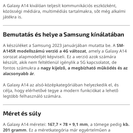
A Galaxy A14 kiválóan teljesít kommunikációs eszközként,
közösségi médiára, multimédiás tartalmakra, sőt még alkalmi
játékra is.
Bemutatás és helye a Samsung kínálatában
A készüléket a Samsung 2023 januárjában mutatta be. A
SM-
A145R modellszámú verzió a 4G változat
, amely a Galaxy A14
sorozat alapmodelljét képviseli. Ez a verzió azok számára
készült, akik nem feltétlenül igénylik a 5G kapcsolatot, de
fontos számukra a
nagy kijelző, a megbízható működés és az
alacsonyabb ár
.
A Galaxy A14 az alsó-középkategóriában helyezkedik el, és
célja, hogy elérhetővé tegye a modern funkciókat a lehető
legtöbb felhasználó számára.
Méret és súly
A Galaxy A14 méretei:
167,7 × 78 × 9,1 mm
, a tömege pedig
kb.
201 gramm
. Ez a méretkategória már egyértelműen a