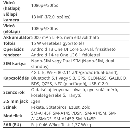
Videó
1080p@30fps
(hátlapi)
Előlapi
13 MP (f/2.0, széles)
kamera
Videó
1080p@30fps
(előlapi)
Akkumulátor
5000 mAh Li-Po, nem eltávolítható
Töltés
15 W vezetékes gyorstöltés
Operációs
Android 13 One UI Core 5.0-val, frissíthető
rendszer
Android 14-re One UI 6.1 felülettel
Nano-SIM vagy Dual SIM (Nano-SIM, dual
SIM kártya
standby)
4G LTE, Wi-Fi 802.11 a/b/g/n/ac (dual-band),
Kapcsolódás
Bluetooth 5.1 vagy 5.3, GPS, GLONASS, GALILEO,
BDS, QZSS, NFC (piacfüggő), USB-C 2.0
Oldalsó ujjlenyomat-olvasó, gyorsulásmérő,
Szenzorok
közelségérzékelő, iránytű
3,5 mm jack
Igen
Színek
Fekete, Sötétpiros, Ezüst, Zöld
SM-A145F, SM-A145F/DSN, SM-A145M, SM-
Modellek
A145M/DS, SM-A145P, SM-A145R
SAR (EU)
Fej: 0,46 W/kg; Test: 1,37 W/kg