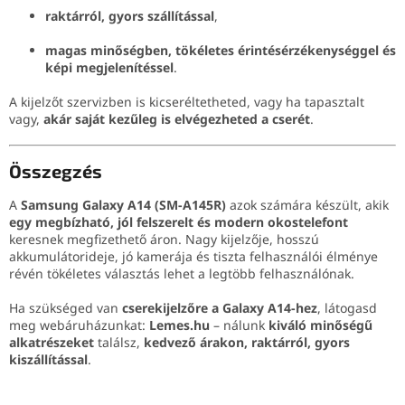
raktárról, gyors szállítással
,
magas minőségben, tökéletes érintésérzékenységgel és
képi megjelenítéssel
.
A kijelzőt szervizben is kicseréltetheted, vagy ha tapasztalt
vagy,
akár saját kezűleg is elvégezheted a cserét
.
Összegzés
A
Samsung Galaxy A14 (SM-A145R)
azok számára készült, akik
egy megbízható, jól felszerelt és modern okostelefont
keresnek megfizethető áron. Nagy kijelzője, hosszú
akkumulátorideje, jó kamerája és tiszta felhasználói élménye
révén tökéletes választás lehet a legtöbb felhasználónak.
Ha szükséged van
cserekijelzőre a Galaxy A14-hez
, látogasd
meg webáruházunkat:
Lemes.hu
– nálunk
kiváló minőségű
alkatrészeket
találsz,
kedvező árakon, raktárról, gyors
kiszállítással
.