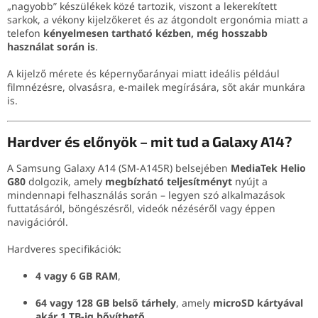
„nagyobb” készülékek közé tartozik, viszont a lekerekített
sarkok, a vékony kijelzőkeret és az átgondolt ergonómia miatt a
telefon
kényelmesen tartható kézben, még hosszabb
használat során is
.
A kijelző mérete és képernyőarányai miatt ideális például
filmnézésre, olvasásra, e-mailek megírására, sőt akár munkára
is.
Hardver és előnyök – mit tud a Galaxy A14?
A Samsung Galaxy A14 (SM-A145R) belsejében
MediaTek Helio
G80
dolgozik, amely
megbízható teljesítményt
nyújt a
mindennapi felhasználás során – legyen szó alkalmazások
futtatásáról, böngészésről, videók nézéséről vagy éppen
navigációról.
Hardveres specifikációk:
4 vagy 6 GB RAM
,
64 vagy 128 GB belső tárhely
, amely
microSD kártyával
akár 1 TB-ig bővíthető
,