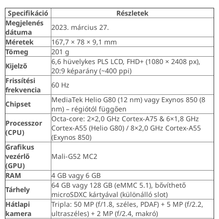
Specifikáció
Részletek
Megjelenés
2023. március 27.
dátuma
Méretek
167,7 × 78 × 9,1 mm
Tömeg
201 g
6,6 hüvelykes PLS LCD, FHD+ (1080 × 2408 px),
Kijelző
20:9 képarány (~400 ppi)
Frissítési
60 Hz
frekvencia
MediaTek Helio G80 (12 nm) vagy Exynos 850 (8
Chipset
nm) – régiótól függően
Octa-core: 2×2,0 GHz Cortex-A75 & 6×1,8 GHz
Processzor
Cortex-A55 (Helio G80) / 8×2,0 GHz Cortex-A55
(CPU)
(Exynos 850)
Grafikus
vezérlő
Mali-G52 MC2
(GPU)
RAM
4 GB vagy 6 GB
64 GB vagy 128 GB (eMMC 5.1), bővíthető
Tárhely
microSDXC kártyával (különálló slot)
Hátlapi
Tripla: 50 MP (f/1.8, széles, PDAF) + 5 MP (f/2.2,
kamera
ultraszéles) + 2 MP (f/2.4, makró)