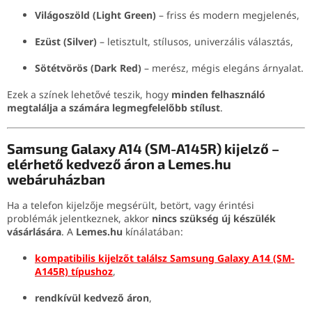
Világoszöld (Light Green)
– friss és modern megjelenés,
Ezüst (Silver)
– letisztult, stílusos, univerzális választás,
Sötétvörös (Dark Red)
– merész, mégis elegáns árnyalat.
Ezek a színek lehetővé teszik, hogy
minden felhasználó
megtalálja a számára legmegfelelőbb stílust
.
Samsung Galaxy A14 (SM-A145R) kijelző –
elérhető kedvező áron a Lemes.hu
webáruházban
Ha a telefon kijelzője megsérült, betört, vagy érintési
problémák jelentkeznek, akkor
nincs szükség új készülék
vásárlására
. A
Lemes.hu
kínálatában:
kompatibilis kijelzőt találsz Samsung Galaxy A14 (SM-
A145R) típushoz
,
rendkívül kedvező áron
,