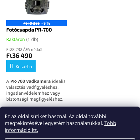
é
n
k
d
e
e
k
z
Ft40 386
–9 %
l
Fotócsapda PR-700
é
i
s
Raktáron
(1 db)
s
e
t
Ft28 732 ÁFA nélkül
Ft36 490
á
j
Kosárba
a
A
PR-700 vadkamera
ideális
választás vadfigyeléshez,
ingatlanvédelemhez vagy
biztonsági megfigyeléshez.
Akár
20 MP fotókat
és
Full
HD videókat
rögzít, és az
összesen
1
termék
Ez az oldal sütiket használ. Az oldal további
L
éjjellátó módnak
i
megtekintésével egyetért használatukkal.
Több
köszönhetően éjjel is
s
L
kiválóan teljesít.
IP66
információ itt.
t
védelem
, hosszú üzemidő
á