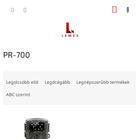
Ugrás
KOSÁR
a
fő
tartalomhoz
PR-700
T
e
Legolcsóbb elöl
Legdrágább
Legnépszerűbb termékek
r
m
ABC szerint
é
k
T
e
e
k
r
r
m
e