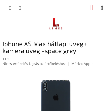
Ugrás
KOSÁR
a
fő
tartalomhoz
Iphone XS Max hátlapi üveg+
kamera üveg -space grey
1160
A
Nincs értékelés
Ugrás az értékeléshez
Márka:
Apple
termék
átlagos
értékelése
5-
ből
0,0
csillag.