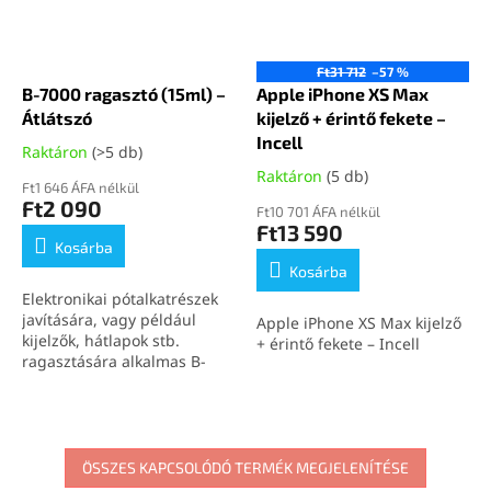
Ft31 712
–57 %
B-7000 ragasztó (15ml) –
Apple iPhone XS Max
Átlátszó
kijelző + érintő fekete –
Incell
Raktáron
(>5 db)
Raktáron
(5 db)
Ft1 646 ÁFA nélkül
Ft2 090
Ft10 701 ÁFA nélkül
Ft13 590
Kosárba
Kosárba
Elektronikai pótalkatrészek
javítására, vagy például
Apple iPhone XS Max kijelző
kijelzők, hátlapok stb.
+ érintő fekete – Incell
ragasztására alkalmas B-
7000 (15ml) átlátszó
ragasztó.
ÖSSZES KAPCSOLÓDÓ TERMÉK MEGJELENÍTÉSE