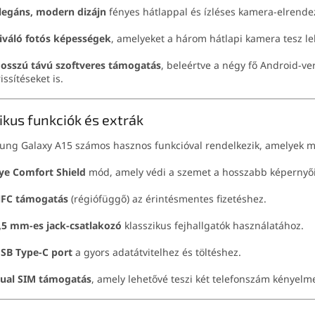
legáns, modern dizájn
fényes hátlappal és ízléses kamera-elrende
iváló fotós képességek
, amelyeket a három hátlapi kamera tesz le
osszú távú szoftveres támogatás
, beleértve a négy fő Android-ver
rissítéseket is.
ikus funkciók és extrák
ng Galaxy A15 számos hasznos funkcióval rendelkezik, amelyek mé
ye Comfort Shield
mód, amely védi a szemet a hosszabb képernyői
FC támogatás
(régiófüggő) az érintésmentes fizetéshez.
,5 mm-es jack-csatlakozó
klasszikus fejhallgatók használatához.
SB Type-C port
a gyors adatátvitelhez és töltéshez.
ual SIM támogatás
, amely lehetővé teszi két telefonszám kényelm