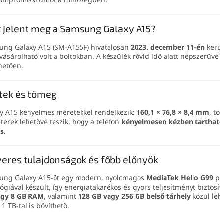
 jelent meg a Samsung Galaxy A15?
ung Galaxy A15 (SM-A155F) hivatalosan
2023. december 11-én
kerü
vásárolható volt a boltokban. A készülék rövid idő alatt népszerűvé
hetően.
tek és tömeg
y A15 kényelmes méretekkel rendelkezik:
160,1 × 76,8 × 8,4 mm
, 
erek lehetővé teszik, hogy a telefon
kényelmesen kézben tarthat
is
.
eres tulajdonságok és főbb előnyök
ung Galaxy A15-öt egy modern, nyolcmagos
MediaTek Helio G99
p
ógiával készült, így energiatakarékos és gyors teljesítményt biztosí
agy 8 GB RAM
, valamint
128 GB vagy 256 GB belső tárhely
közül le
 1 TB-tal is bővíthető.