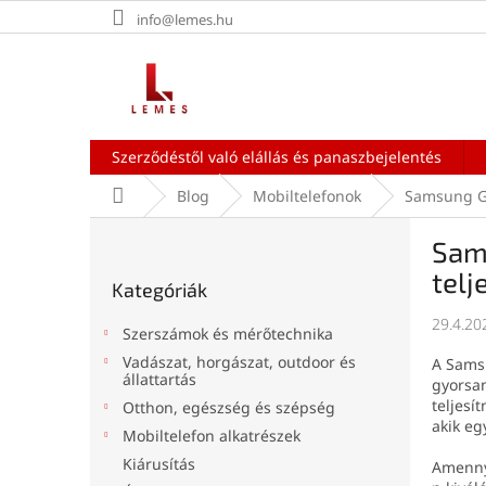
Ugrás
info@lemes.hu
a
fő
tartalomhoz
Szerződéstől való elállás és panaszbejelentés
Kezdőlap
Blog
Mobiltelefonok
Samsung Ga
O
Sams
l
Kategóriák
d
telj
Kategóriák
átugrása
a
l
29.4.20
Szerszámok és mérőtechnika
s
Vadászat, horgászat, outdoor és
A Sams
ó
állattartás
gyorsan
p
teljesí
Otthon, egészség és szépség
a
akik eg
Mobiltelefon alkatrészek
n
Kiárusítás
e
Amenny