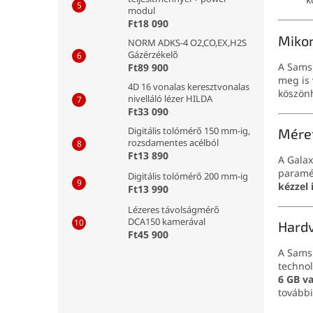
modul
Ft18 090
Mikor
NORM ADKS-4 O2,CO,EX,H2S
Gázérzékelő
A Sams
Ft89 900
meg is 
4D 16 vonalas keresztvonalas
köszön
nivelláló lézer HILDA
Ft33 090
Digitális tolómérő 150 mm-ig,
Mére
rozsdamentes acélból
Ft13 890
A Galax
paramét
Digitális tolómérő 200 mm-ig
kézzel 
Ft13 990
Lézeres távolságmérő
DCA150 kamerával
Hardv
Ft45 900
A Sams
technol
6 GB v
további