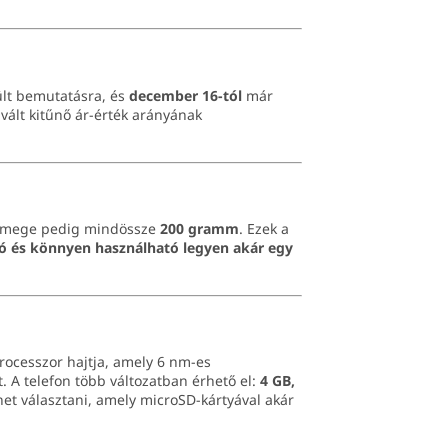
lt bemutatásra, és
december 16-tól
már
 vált kitűnő ár-érték arányának
tömege pedig mindössze
200 gramm
. Ezek a
ó és könnyen használható legyen akár egy
rocesszor hajtja, amely 6 nm-es
t. A telefon több változatban érhető el:
4 GB,
het választani, amely microSD-kártyával akár