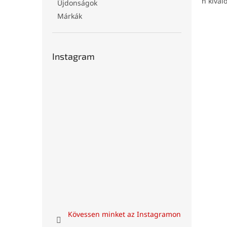
n kivá
l
Újdonságok
Márkák
Instagram
Kövessen minket az Instagramon