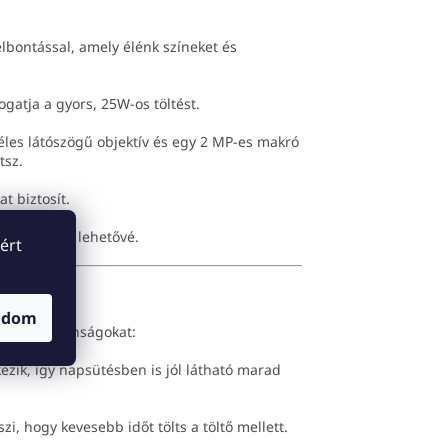
felbontással, amely élénk színeket és
gatja a gyors, 25W-os töltést.
éles látószögű objektív és egy 2 MP-es makró
tsz.
t biztosít.
oldást tesz lehetővé.
ért
atásakor
adom
ző tulajdonságokat:
kezik, így napsütésben is jól látható marad
zi, hogy kevesebb időt tölts a töltő mellett.