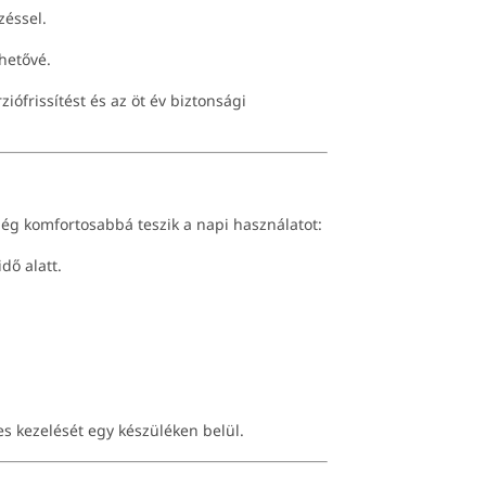
zéssel.
hetővé.
ziófrissítést és az öt év biztonsági
g komfortosabbá teszik a napi használatot:
dő alatt.
es kezelését egy készüléken belül.