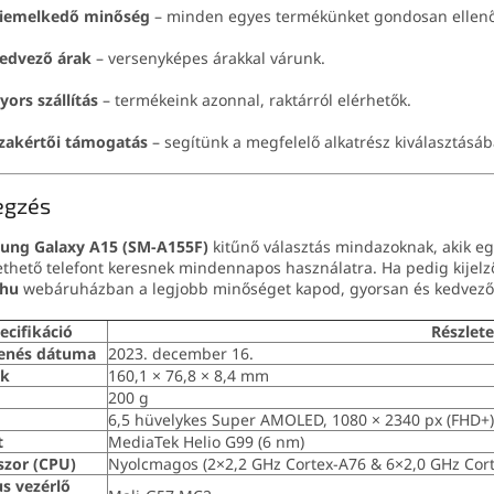
iemelkedő minőség
– minden egyes termékünket gondosan ellenő
edvező árak
– versenyképes árakkal várunk.
yors szállítás
– termékeink azonnal, raktárról elérhetők.
zakértői támogatás
– segítünk a megfelelő alkatrész kiválasztásáb
egzés
ung Galaxy A15 (SM-A155F)
kitűnő választás mindazoknak, akik eg
thető telefont keresnek mindennapos használatra. Ha pedig kijelz
.hu
webáruházban a legjobb minőséget kapod, gyorsan és kedvező
ecifikáció
Részlet
enés dátuma
2023. december 16.
ek
160,1 × 76,8 × 8,4 mm
200 g
6,5 hüvelykes Super AMOLED, 1080 × 2340 px (FHD+),
t
MediaTek Helio G99 (6 nm)
szor (CPU)
Nyolcmagos (2×2,2 GHz Cortex-A76 & 6×2,0 GHz Cort
us vezérlő