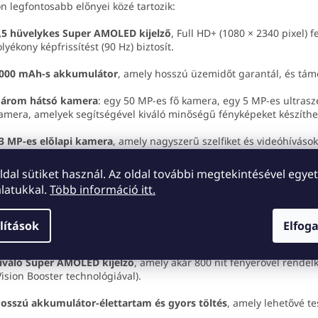
on legfontosabb előnyei közé tartozik:
,5 hüvelykes Super AMOLED kijelző
, Full HD+ (1080 × 2340 pixel) 
olyékony képfrissítést (90 Hz) biztosít.
000 mAh-s akkumulátor
, amely hosszú üzemidőt garantál, és támo
árom hátsó kamera
: egy 50 MP-es fő kamera, egy 5 MP-es ultrasz
amera, amelyek segítségével kiváló minőségű fényképeket készíthe
3 MP-es előlapi kamera
, amely nagyszerű szelfiket és videóhívásoka
ldalsó ujjlenyomat-olvasó
, amely gyors és biztonságos készülékfel
oldal sütiket használ. Az oldal további megtekintésével egyet
latukkal.
Több információ itt.
 marketingüzenetek a Samsung Galaxy A15 bemut
lítások
Elfog
xy A15 bemutatásakor a Samsung különösen hangsúlyozta a követke
iváló Super AMOLED kijelző
, amely akár 800 nit fényerővel rendel
Vision Booster technológiával).
osszú akkumulátor-élettartam és gyors töltés
, amely lehetővé tes