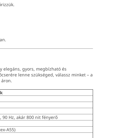
rizzük.
an.
y elegáns, gyors, megbízható és
őcserére lenne szükséged, válassz minket – a
 áron.
ek
 90 Hz, akár 800 nit fényerő
ex-A55)