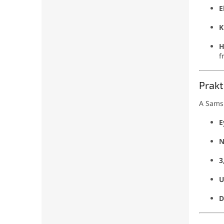
E
K
H
f
Prakt
A Samsu
E
N
3
U
D