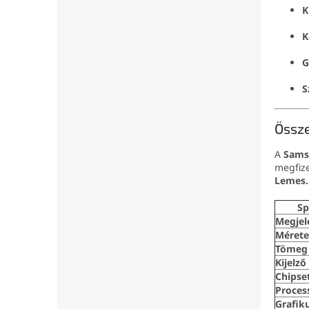
K
K
G
S
Össz
A
Sams
megfize
Lemes
Sp
Megjel
Méret
Tömeg
Kijelző
Chipse
Proces
Grafik