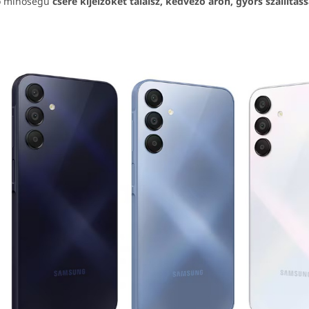
ló minőségű
csere kijelzőket találsz, kedvező áron, gyors szállításs