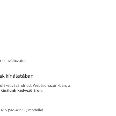
 színváltozatot.
sk kínálatában
észüléket vásárolnod. Webáruházunkban, a
 kínálunk kedvező áron
.
y A15 (SM-A155F) modellel.