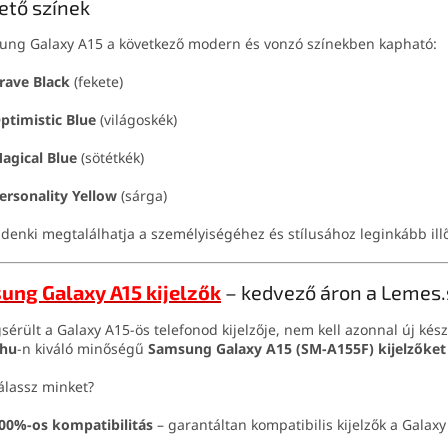
ető színek
ung Galaxy A15 a következő modern és vonzó színekben kapható:
rave Black
(fekete)
ptimistic Blue
(világoskék)
agical Blue
(sötétkék)
ersonality Yellow
(sárga)
denki megtalálhatja a személyiségéhez és stílusához leginkább illő
ung Galaxy A15 kijelzők
– kedvező áron a Lemes.
érült a Galaxy A15-ös telefonod kijelzője, nem kell azonnal új k
.hu
-n kiváló minőségű
Samsung Galaxy A15 (SM-A155F) kijelzőket
álassz minket?
00%-os kompatibilitás
– garantáltan kompatibilis kijelzők a Galax