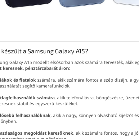
 készült a Samsung Galaxy A15?
ng Galaxy A15 modellt elsősorban azok számára tervezték, akik e
nt keresnek, pénztárcabarát áron
:
iákok és fiatalok
számára, akik számára fontos a szép dizájn, a g
asználatát segítő kamerafunkciók.
tlagfelhasználók számára
, akik telefonálásra, böngészésre, üzen
eresnek stabil és egyszerű készüléket.
dősebb felhasználóknak
, akik a nagy, könnyen olvasható kijelzőt 
lőnyben.
azdaságos megoldást keresőknek
, akik számára fontos, hogy a jó
ompromisszumot a minőségben.