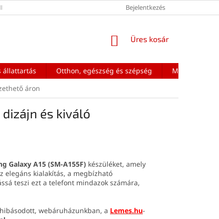
ÉNEK FELTÉTELEI
Bejelentkezés
KOSÁR
Üres kosár
 állattartás
Otthon, egészség és szépség
Mobiltelefon a
zethető áron
izájn és kiváló
g Galaxy A15 (SM-A155F)
készüléket, amely
z elegáns kialakítás, a megbízható
tássá teszi ezt a telefont mindazok számára,
ghibásodott, webáruházunkban, a
Lemes.hu
-