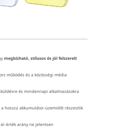
gy
megbízható, stílusos és jól felszerelt
yors működés és a közösségi média
etküldésre és mindennapi alkalmazásokra
és a hosszú akkumulátor-üzemidőt részesítik
 ár-érték arány ne jelentsen