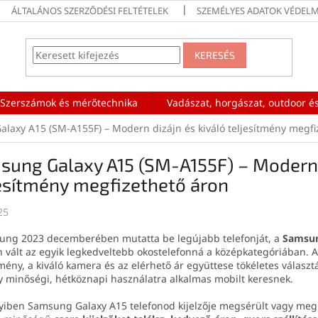
ÁLTALÁNOS SZERZŐDÉSI FELTÉTELEK
SZEMÉLYES ADATOK VÉDELM
KERESÉS
Szerszámok és mérőtechnika
Vadászat, horgászat, outdoor és
laxy A15 (SM-A155F) – Modern dizájn és kiváló teljesítmény megfi
ung Galaxy A15 (SM-A155F) – Modern d
esítmény megfizethető áron
25
ung 2023 decemberében mutatta be legújabb telefonját, a
Samsun
 vált az egyik legkedveltebb okostelefonná a középkategóriában. A
tmény, a kiváló kamera és az elérhető ár együttese tökéletes válasz
y minőségi, hétköznapi használatra alkalmas mobilt keresnek.
iben Samsung Galaxy A15 telefonod kijelzője megsérült vagy me