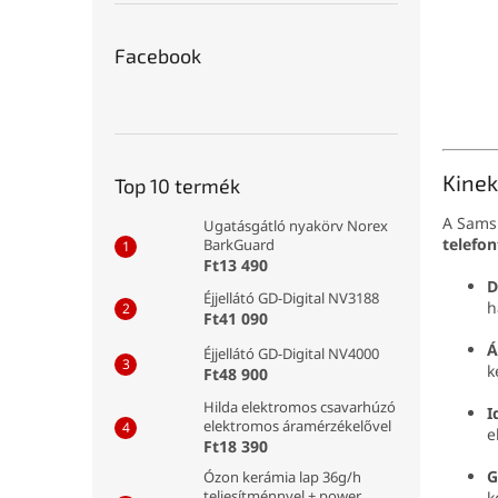
Facebook
Kinek
Top 10 termék
A Samsu
Ugatásgátló nyakörv Norex
telefo
BarkGuard
Ft13 490
D
Éjjellátó GD-Digital NV3188
h
Ft41 090
Á
Éjjellátó GD-Digital NV4000
k
Ft48 900
Hilda elektromos csavarhúzó
I
elektromos áramérzékelővel
e
Ft18 390
G
Ózon kerámia lap 36g/h
teljesítménnyel + power
k