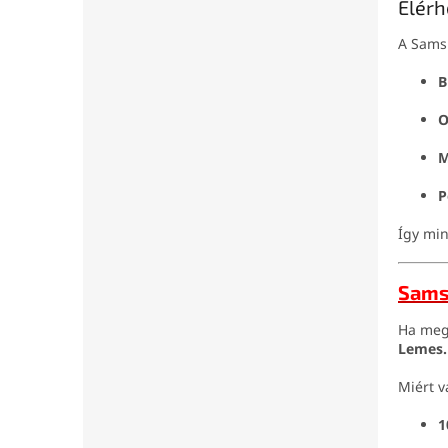
Elérh
A Sams
B
O
M
P
Így min
Sams
Ha megs
Lemes
Miért v
1